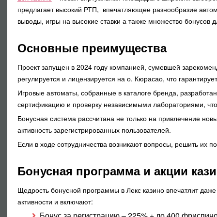
предлагает высокий РТП, впечатляющее разнообразие автом
выводы, игры на высокие ставки а также множество бонусов д
Основные преимущества
Проект запущен в 2024 году компанией, сумевшей зарекоменд
регулируется и лицензируется на о. Кюрасао, что гарантируе
Игровые автоматы, собранные в каталоге бренда, разработ
сертификацию и проверку независимыми лабораториями, что 
Бонусная система рассчитана не только на привлечение новых
активность зарегистрированных пользователей.
Если в ходе сотрудничества возникают вопросы, решить их 
Бонусная программа и акции кази
Щедрость бонусной программы в Лекс казино впечатлит даже
активности и включают:
Бонус за регистрацию – 225% + до 400 фриспино