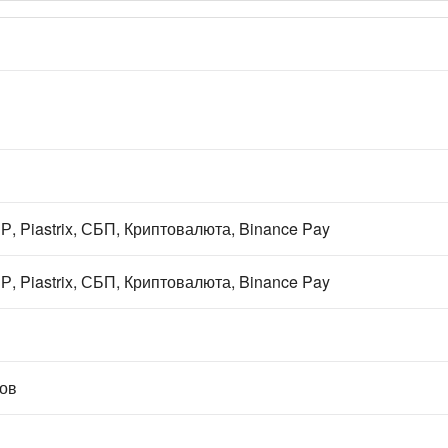
ИР, Piastrix, СБП, Криптовалюта, Binance Pay
ИР, Piastrix, СБП, Криптовалюта, Binance Pay
сов