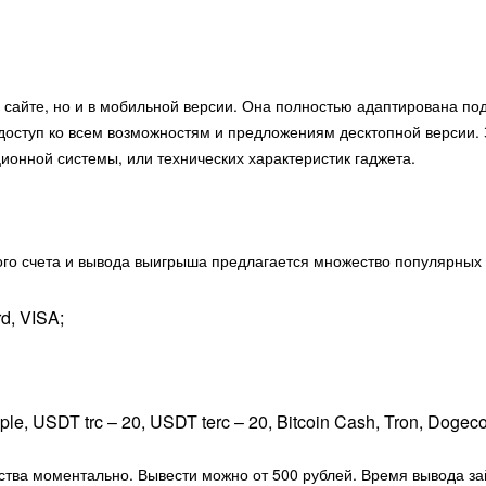
 сайте, но и в мобильной версии. Она полностью адаптирована п
 доступ ко всем возможностям и предложениям десктопной версии. 
ионной системы, или технических характеристик гаджета.
ого счета и вывода выигрыша предлагается множество популярных
d, VISA;
ple, USDT trc – 20, USDT terc – 20, Bitcoin Cash, Tron, Dogeco
тва моментально. Вывести можно от 500 рублей. Время вывода за