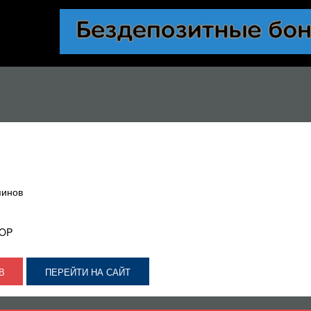
пинов
OP
В
ПЕРЕЙТИ НА САЙТ