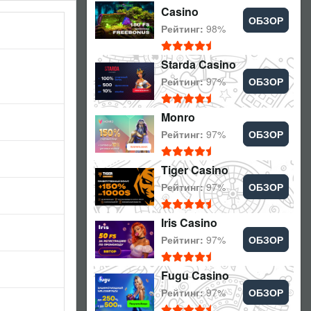
Casino
ОБЗОР
Рейтинг:
98%
Starda Casino
Рейтинг:
97%
ОБЗОР
Monro
Рейтинг:
97%
ОБЗОР
Tiger Casino
Рейтинг:
97%
ОБЗОР
Iris Casino
Рейтинг:
97%
ОБЗОР
Fugu Casino
Рейтинг:
97%
ОБЗОР