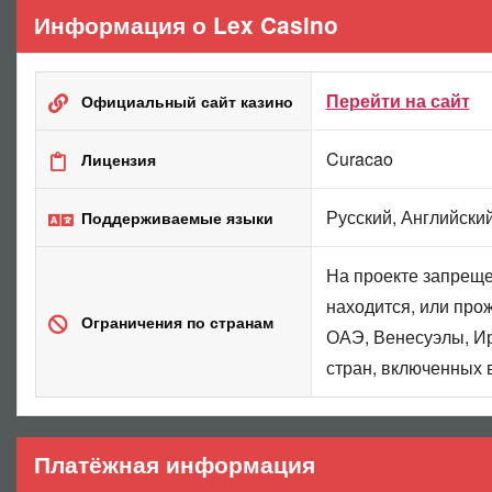
Информация о Lex Casino
Перейти на сайт
Официальный сайт казино
Curacao
Лицензия
Русский, Английски
Поддерживаемые языки
На проекте запреще
находится, или про
Ограничения по странам
ОАЭ, Венесуэлы, Ир
стран, включенных 
Платёжная информация