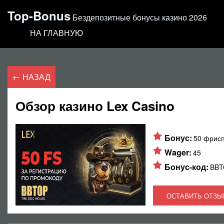
Top-Bonus
Бездепозитные бонусы казино 2026
НА ГЛАВНУЮ
← НАЗАД
Обзор казино Lex Casino
Бонус:
50 фрис
Wager:
45
Бонус-код:
BBT
ОСТАВИТЬ ОТЗЫ