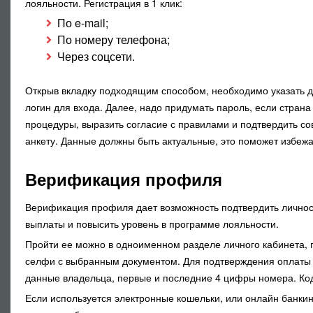
лояльности. Регистрация в 1 клик:
По e-mail;
По номеру телефона;
Через соцсети.
Открыв вкладку подходящим способом, необходимо указать д
логин для входа. Далее, надо придумать пароль, если стран
процедуры, выразить согласие с правилами и подтвердить со
анкету. Данные должны быть актуальные, это поможет избеж
Верификация профиля
Верификация профиля дает возможность подтвердить личност
выплаты и повысить уровень в программе лояльности.
Пройти ее можно в одноименном разделе личного кабинета, 
селфи с выбранным документом. Для подтверждения оплаты п
данные владельца, первые и последние 4 цифры номера. Код
Если используется электронные кошельки, или онлайн банки